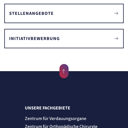
etracker Sitzungs-Cookie
STELLENANGEBOTE
Name:
et_oi_v2
Anbieter:
etracker GmbH
INITIATIVBEWERBUNG
Zweck:
Opt-In Cookie speichert die Entscheidung des Besuchers, wenn auf der Seite des
Kunden das Tracking Opt-In ausgespielt wird. Wird auch für ein eventuelles Opt-Out
verwendet.
Cookie Laufzeit:
"no" - 50 Jahre, "yes" - 480 Tage
STATISTIK
Statistik Cookies erfassen Informationen
anonym. Diese Informationen helfen uns
zu verstehen, wie unsere Besucher unsere
Website nutzen.
UNSERE FACHGEBIETE
etracker Analytics
Zentrum für Verdauungsorgane
Zentrum für Orthopädische Chirurgie