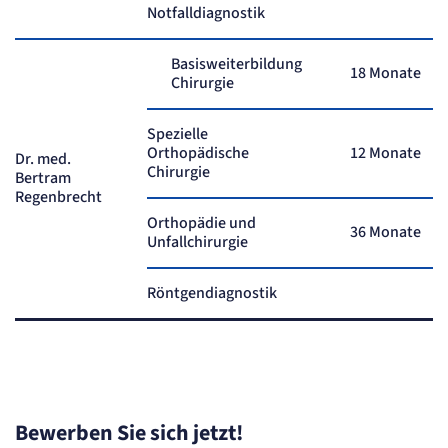
Cookie Laufzeit:
Notfalldiagnostik
Session
Sitzungs-Cookie
Basisweiterbildung
18 Monate
Chirurgie
Name:
PHPSESSID
Spezielle
Anbieter:
Artemed SE
Orthopädische
12 Monate
Dr. med.
Chirurgie
Zweck:
Bertram
Behält die Zustände des Benutzers bei allen Seitenanfragen bei.
Regenbrecht
Cookie Laufzeit:
Orthopädie und
Session
36 Monate
Unfallchirurgie
Einverständnis-Cookie
Röntgendiagnostik
Name:
cookie_consent
Anbieter:
Artemed SE
Zweck:
Speichert den Zustimmungsstatus des Benutzers für Cookies auf der aktuellen
Domäne.
Bewerben Sie sich jetzt!
Cookie Laufzeit:
1 Jahr