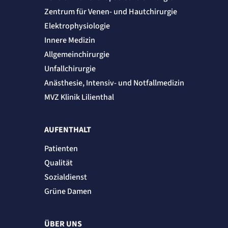
Name:
_et_coid
Zentrum für Venen- und Hautchirurgie
Anbieter:
Elektrophysiologie
etracker GmbH
Innere Medizin
Zweck:
Cookie Erkennung
Allgemeinchirurgie
Cookie Laufzeit:
2 Jahre
Unfallchirurgie
Anästhesie, Intensiv- und Notfallmedizin
etracker Analytics
MVZ Klinik Lilienthal
Name:
et_allow_cookies
Anbieter:
AUFENTHALT
etracker GmbH
Zweck:
Patienten
Es erlaubt eTracker Cookies zu setzen.
Qualität
Cookie Laufzeit:
480 Tage
Sozialdienst
etracker Analytics
Grüne Damen
Name:
isSdEnabled
ÜBER UNS