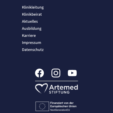
Anbieter:
etracker GmbH
Klinikleitung
Zweck:
Klinikbeirat
Erkennung, ob bei dem Besucher die Scrolltiefe gemessen wird.
Cookie Laufzeit:
Aktuelles
24 Std.
Ausbildung
Karriere
STELLENANGEBOTE
SmartRecruiters
Impressum
Datenschutz
Name:
OptanonConsent, datadome, __cf_bm u.A.
Anbieter:
SmartRecruiters GmbH
Zweck:
Speichert die ausgewählten Filter-Eigenschaften des Benutzers, um die entsprechenden
Stellenangebote anzeigen zu können.
Cookie Laufzeit:
535 Tage