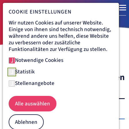
COOKIE EINSTELLUNGEN
Wir nutzen Cookies auf unserer Website.
Einige von ihnen sind technisch notwendig,
während andere uns helfen, diese Website
zu verbessern oder zusätzliche
Funktionalitäten zur Verfügung zu stellen.
Notwendige Cookies
Navigationspfad
KLINIK LILIENTHAL
KARRIERE
ÄRZTLICHER DIENST
WEITERBILDUNGSERMÄCHTIGUNGEN
Statistik
Weiterbildungsermächtigungen
Stellenangebote
an der Klinik Lilienthal
Alle auswählen
Auszubildender
Bezeichnung
Umfang
Arzt
Ablehnen
Dr. med.
Facharzt