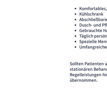
Anbieter:
etracker GmbH
Komfortables
Zweck:
Cookie Erkennung
Kühlschrank
Cookie Laufzeit:
2 Jahre
Abschließbare
etracker Analytics
Dusch- und Pf
Gebrauchte H
Name:
et_allow_cookies
Täglich persö
Anbieter:
etracker GmbH
Spezielle Men
Zweck:
Es erlaubt eTracker Cookies zu setzen.
Umfangreiches
Cookie Laufzeit:
480 Tage
etracker Analytics
Sollten Patienten
stationären Behan
Name:
isSdEnabled
Regelleistungen h
Anbieter:
etracker GmbH
übernommen.
Zweck:
Erkennung, ob bei dem Besucher die Scrolltiefe gemessen wird.
Cookie Laufzeit:
24 Std.
STELLENANGEBOTE
SmartRecruiters