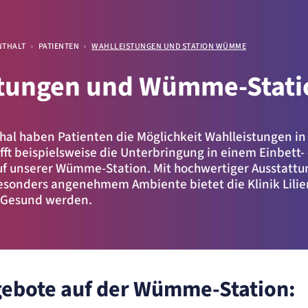
ellen
NTHALT
PATIENTEN
WAHLLEISTUNGEN UND STATION WÜMME
stungen und Wümme-Stati
ite
nthal haben Patienten die Möglichkeit Wahlleistungen i
fft beispielsweise die Unterbringung in einem Einbett-
f unserer Wümme-Station. Mit hochwertiger Ausstattu
esonders angenehmem Ambiente bietet die Klinik Lilie
 Gesund werden.
.
ebote auf der Wümme-Station: