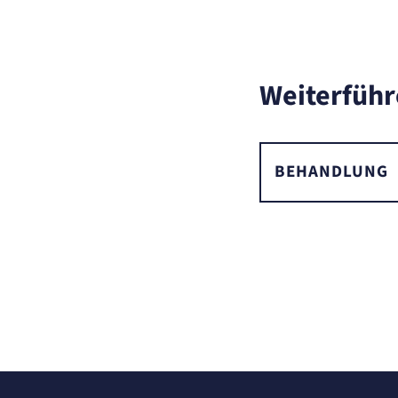
Name:
OptanonConsent, datadome, __cf_bm u.A.
Anbieter:
SmartRecruiters GmbH
Zweck:
Speichert die ausgewählten Filter-Eigenschaften des Benutzers, um die
Weiterführ
entsprechenden Stellenangebote anzeigen zu können.
Cookie Laufzeit:
535 Tage
BEHANDLUNG