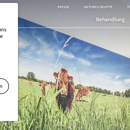
PRESSE
ARTEMED GRUPPE
S
Behandlung
uns
he
n
on