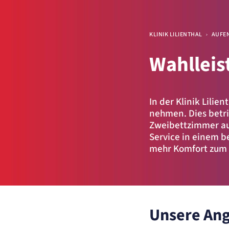
Zweck:
Speichert den Zustimmungsstatus des Benutzers für Cookies auf der aktu
Domäne.
Cookie Laufzeit:
1 Jahr
Navigationspfad
KLINIK LILIENTHAL
AUFE
etracker Sitzungs-Cookie
Wahllei
Name:
et_oi_v2
Anbieter:
etracker GmbH
Zweck:
Opt-In Cookie speichert die Entscheidung des Besuchers, wenn auf der Se
des Kunden das Tracking Opt-In ausgespielt wird. Wird auch für ein
In der Klinik Lilie
eventuelles Opt-Out verwendet.
nehmen. Dies betri
Cookie Laufzeit:
"no" - 50 Jahre, "yes" - 480 Tage
Zweibettzimmer au
Service in einem b
STATISTIK
mehr Komfort zum
Statistik Cookies erfassen Informationen anonym
Diese Informationen helfen uns zu verstehen, wie
unsere Besucher unsere Website nutzen.
etracker Analytics
Unsere Ang
Name:
_et_coid