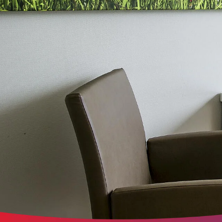
der Website erforderlich.
Content-Management-System-Cookie
Name:
fe_typo_user
Anbieter:
TYPO3
Zweck:
Dient der Identifizierung eines Anwenders und der besseren Bedienerführ
Cookie Laufzeit:
Session
Sitzungs-Cookie
Name:
PHPSESSID
Anbieter:
Artemed SE
Zweck:
Behält die Zustände des Benutzers bei allen Seitenanfragen bei.
Cookie Laufzeit:
Session
Einverständnis-Cookie
Name:
cookie_consent
Anbieter:
Artemed SE